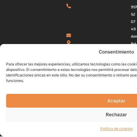
95
52
07
49
dom
Pol.
Ind.
Consentimiento
Ata
Para ofrecer las mejores experiencias, utilizamos tecnologías como las cook
0,
dispositivo. El consentimiento a estas tecnologías nos permitirá procesar d
Par
identificaciones únicas en este sitio. No dar su consentimiento o retirarlo pu
3,
funciones.
149
Cab
Aceptar
Cór
Administración
Rechazar
Política de cookies
Aviso
Politica de
Politica de
Politica de