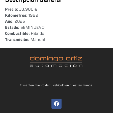
Precio:
33.900 €
Kilometros:
1999
Año:
2025
Estado:
SEMINUEVO
Combustible:
Híbrido
Transmisión:
Manual
El mantenimiento de tu vehículo en nuestras manos.