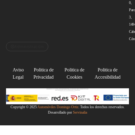
0,
Parc
3,
149
Cabr
Cór
Administración
Aviso
Politica de
Politica de
Politica de
Legal
Privacidad
Cookies
Accesibilidad
Copyright © 2025
Automóviles Domingo Ortiz
. Todos los derechos reservados.
Desarrollado por
Servinalia