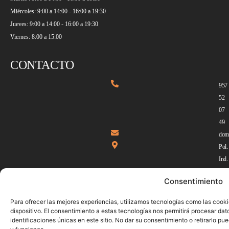
Miércoles: 9:00 a 14:00 - 16:00 a 19:30
Jueves: 9:00 a 14:00 - 16:00 a 19:30
Viernes: 8:00 a 15:00
CONTACTO
957
52
07
49
dom
Pol.
Ind.
Atal
Consentimiento
0,
Parc
Para ofrecer las mejores experiencias, utilizamos tecnologías como las cook
3,
dispositivo. El consentimiento a estas tecnologías nos permitirá procesar d
identificaciones únicas en este sitio. No dar su consentimiento o retirarlo p
149