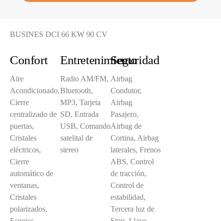
BUSINES DCI 66 KW 90 CV
Confort
Entretenimiento
Seguridad
Aire
Radio AM/FM,
Airbag
Acondicionado,
Bluetooth,
Condutor,
Cierre
MP3, Tarjeta
Airbag
centralizado de
SD, Entrada
Pasajero,
puertas,
USB, Comando
Airbag de
Cristales
satelital de
Cortina, Airbag
eléctricos,
stereo
laterales, Frenos
Cierre
ABS, Control
automático de
de tracción,
ventanas,
Control de
Cristales
estabilidad,
polarizados,
Tercera luz de
Espejos
Stop, Llave